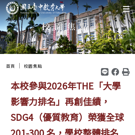
跳
:::
至
校園焦點
主
要
區
塊
:::
｜
首頁
校園焦點
本校參與2026年THE「大學
影響力排名」再創佳績，
SDG4（優質教育）榮獲全球
201-300 名，學校整體排名