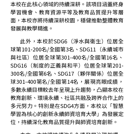
本校在此核心領域的持續深耕。該項目涵蓋終身
學習機會、教育資源平等及教育品質提升等層
面，本校亦將持續深耕校園，穩健推動整體教育
發展與教學精進。
此外，本校於
SDG6
（淨水與衛生）位居全
球第
101-200
名
/
全國第
3
名、
SDG11
（永續城市
與社區）位居全球第
301-400
名
/
全國第
16
名、
SDG16
（制度的正義與和平）位居全球第
201-
300
名
/
全國第
6
名、
SDG17
（夥伴關係）位居全
球
301-400
第名
/
全國第
14
名，展現亮眼成績，
多數永續目標較去年呈現上升趨勢，凸顯本校在
教育創新、環境永續、社區共融及跨界合作上的
多元努力。特別是在
SDG4
方面，本校以「智慧
學習為核心的創新永續師資培育大學」為發展定
位，持續深化教育品質提升與師資培育創新。