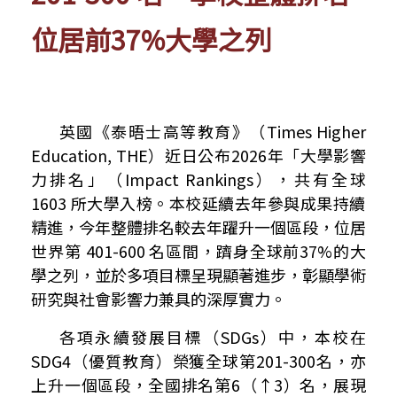
位居前37%大學之列
英國《泰晤士高等教育》（
Times Higher
Education, THE
）近日公布
2026
年「大學影響
力排名」（
Impact Rankings
），共有全球
1603
所大學入榜。本校延續去年參與成果持續
精進，今年整體排名較去年躍升一個區段，位居
世界第
401-600
名區間，躋身全球前
37%
的大
學之列，並於多項目標呈現顯著進步，彰顯學術
研究與社會影響力兼具的深厚實力。
各項永續發展目標（
SDGs
）中，本校在
SDG4
（優質教育）榮獲全球第
201-300
名，亦
上升一個區段，全國排名第
6
（↑
3
）名，展現