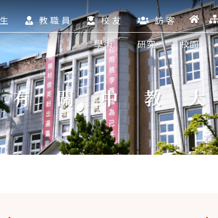
生
教職員
校友
訪客
學術
研究
校園
有關中教