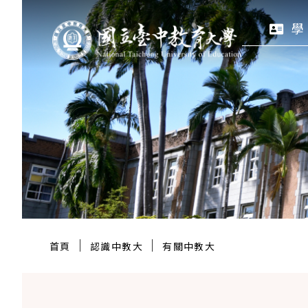
跳
:::
學
至
主
要
區
塊
:::
｜
｜
首頁
認識中教大
有關中教大