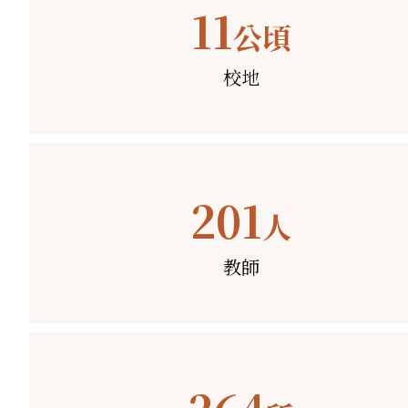
11
公頃
校地
201
人
教師