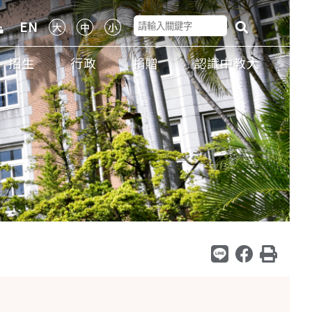
EN
招生
行政
捐贈
認識中教大
大