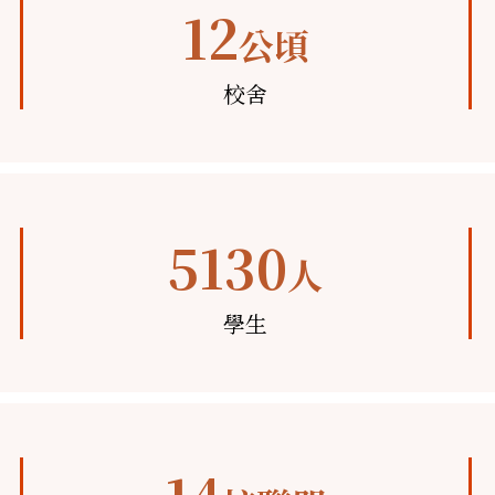
12
公頃
校舍
5130
人
學生